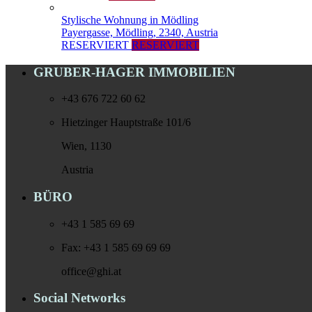
Stylische Wohnung in Mödling
Payergasse, Mödling, 2340, Austria
RESERVIERT
RESERVIERT
GRUBER-HAGER IMMOBILIEN
+43 676 722 60 62
Hietzinger Hauptstraße 101/6
Wien, 1130
Austria
BÜRO
+43 1 585 69 69
Fax: +43 1 585 69 69 69
office@ghi.at
Social Networks