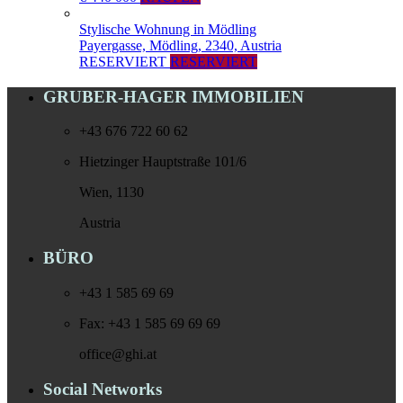
Stylische Wohnung in Mödling
Payergasse, Mödling, 2340, Austria
RESERVIERT
RESERVIERT
GRUBER-HAGER IMMOBILIEN
+43 676 722 60 62
Hietzinger Hauptstraße 101/6
Wien, 1130
Austria
BÜRO
+43 1 585 69 69
Fax: +43 1 585 69 69 69
office@ghi.at
Social Networks