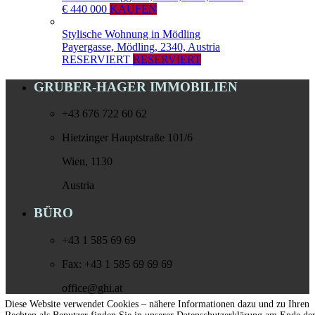
€ 440 000
KAUFEN
Stylische Wohnung in Mödling
Payergasse, Mödling, 2340, Austria
RESERVIERT
RESERVIERT
GRUBER-HAGER IMMOBILIEN
+43 676 722 60 62
Hietzinger Hauptstraße 101/6
Wien, 1130
Austria
BÜRO
+43 1 585 69 69
Fax: +43 1 585 69 69 69
office@ghi.at
Diese Website verwendet Cookies – nähere Informationen dazu und zu Ihren