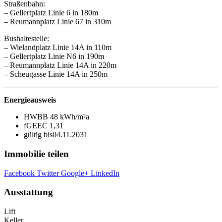
Straßenbahn:
– Gellertplatz Linie 6 in 180m
– Reumannplatz Linie 67 in 310m
Bushaltestelle:
– Wielandplatz Linie 14A in 110m
– Gellertplatz Linie N6 in 190m
– Reumannplatz Linie 14A in 220m
– Scheugasse Linie 14A in 250m
Energieausweis
HWB
B
48 kWh/m²a
fGEE
C
1,31
gültig bis
04.11.2031
Immobilie teilen
Facebook
Twitter
Google+
LinkedIn
Ausstattung
Lift
Keller