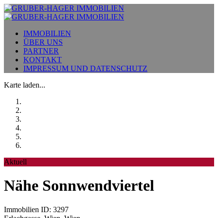
IMMOBILIEN
ÜBER UNS
PARTNER
KONTAKT
IMPRESSUM UND DATENSCHUTZ
Karte laden...
Aktuell
Nähe Sonnwendviertel
Immobilien ID: 3297