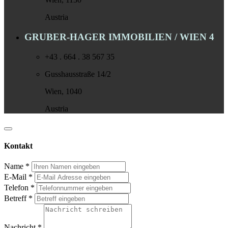
Austria
GRUBER-HAGER IMMOBILIEN / WIEN 4
+43 . 664 . 38 567 35
Gusshausstraße 14/2
Wien, 1040
Austria
Kontakt
Name
*
E-Mail
*
Telefon
*
Betreff
*
Nachricht
*