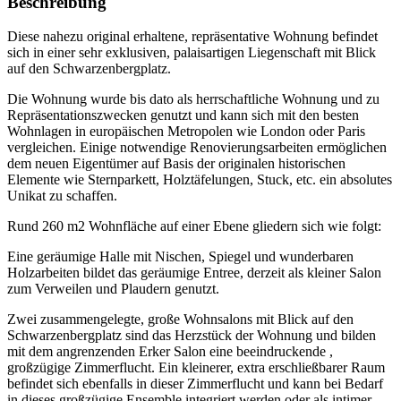
Beschreibung
Diese nahezu original erhaltene, repräsentative Wohnung befindet
sich in einer sehr exklusiven, palaisartigen Liegenschaft mit Blick
auf den Schwarzenbergplatz.
Die Wohnung wurde bis dato als herrschaftliche Wohnung und zu
Repräsentationszwecken genutzt und kann sich mit den besten
Wohnlagen in europäischen Metropolen wie London oder Paris
vergleichen. Einige notwendige Renovierungsarbeiten ermöglichen
dem neuen Eigentümer auf Basis der originalen historischen
Elemente wie Sternparkett, Holztäfelungen, Stuck, etc. ein absolutes
Unikat zu schaffen.
Rund 260 m2 Wohnfläche auf einer Ebene gliedern sich wie folgt:
Eine geräumige Halle mit Nischen, Spiegel und wunderbaren
Holzarbeiten bildet das geräumige Entree, derzeit als kleiner Salon
zum Verweilen und Plaudern genutzt.
Zwei zusammengelegte, große Wohnsalons mit Blick auf den
Schwarzenbergplatz sind das Herzstück der Wohnung und bilden
mit dem angrenzenden Erker Salon eine beeindruckende ,
großzügige Zimmerflucht. Ein kleinerer, extra erschließbarer Raum
befindet sich ebenfalls in dieser Zimmerflucht und kann bei Bedarf
in dieses großzügige Ensemble integriert werden oder als intimer