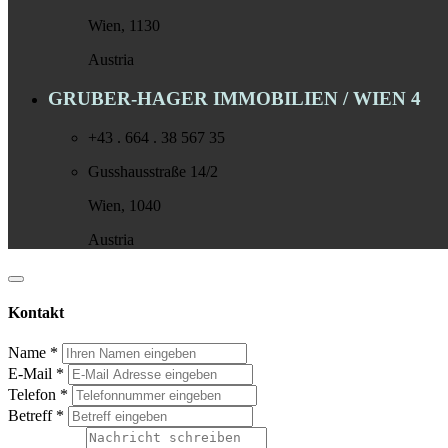
Wien, 1130
Austria
GRUBER-HAGER IMMOBILIEN / WIEN 4
+43 . 664 . 38 567 35
Gusshausstraße 14/2
Wien, 1040
Austria
Kontakt
Name
*
E-Mail
*
Telefon
*
Betreff
*