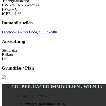
Energieausweis:
HWB = 102,7 kWh/m2a
HWB = C
fGEE = 1,66
Immobilie teilen
Facebook
Twitter
Google+
LinkedIn
Ausstattung
Stellplätze
Balkon
Lift
Grundriss / Plan
GRUBER-HAGER IMMOBILIEN / WIEN 13
+43 . 676 . 722 60 62
Hietzinger Hauptstraße 101/6