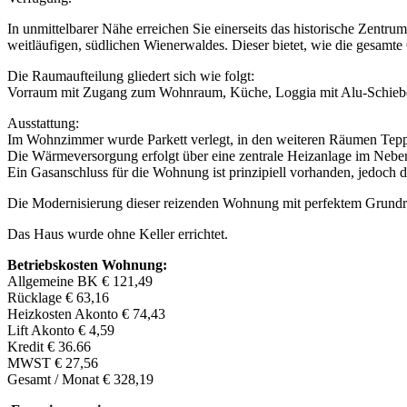
In unmittelbarer Nähe erreichen Sie einerseits das historische Zentru
weitläufigen, südlichen Wienerwaldes. Dieser bietet, wie die gesam
Die Raumaufteilung gliedert sich wie folgt:
Vorraum mit Zugang zum Wohnraum, Küche, Loggia mit Alu-Schiebefe
Ausstattung:
Im Wohnzimmer wurde Parkett verlegt, in den weiteren Räumen Tepp
Die Wärmeversorgung erfolgt über eine zentrale Heizanlage im Nebeno
Ein Gasanschluss für die Wohnung ist prinzipiell vorhanden, jedoch de
Die Modernisierung dieser reizenden Wohnung mit perfektem Grundriss
Das Haus wurde ohne Keller errichtet.
Betriebskosten Wohnung:
Allgemeine BK € 121,49
Rücklage € 63,16
Heizkosten Akonto € 74,43
Lift Akonto € 4,59
Kredit € 36.66
MWST € 27,56
Gesamt / Monat € 328,19