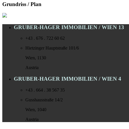
Grundriss / Plan
GRUBER-HAGER IMMOBILIEN / WIEN 13
+43 . 676 . 722 60 62
Hietzinger Hauptstraße 101/6
Wien, 1130
Austria
GRUBER-HAGER IMMOBILIEN / WIEN 4
+43 . 664 . 38 567 35
Gusshausstraße 14/2
Wien, 1040
Austria